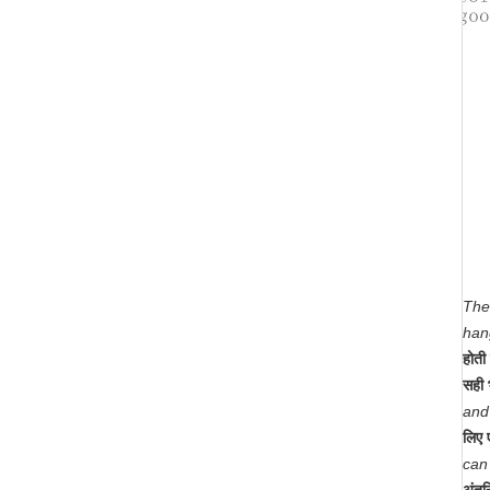
The
hang
होती 
सही 
and 
लिए 
can