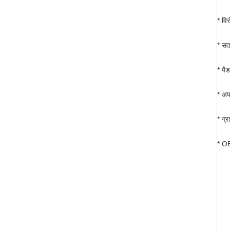
* वि
* सत
* पै
* अप
* ग्
* O