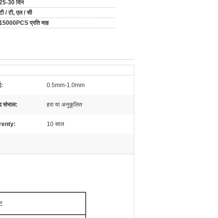
25-30 दिन
टी / टी, एल / सी
15000PCS प्रति माह
ई:
0.5mm-1.0mm
द संभाल:
हरा या अनुकूलित
renty:
10 साल
ट