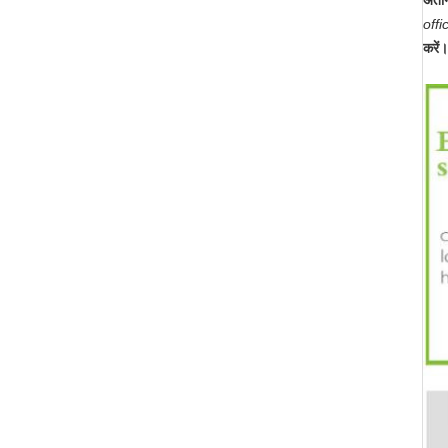
अंतर
offi
करें।