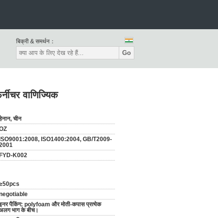
बिक्री & समर्थन：
Go
र्नीचर वाणिज्यिक
हेनान, चीन
OZ
ISO9001:2008, ISO1400:2004, GB/T2009-
2001
FYD-K002
≥50pcs
negotiable
इनर पैकिंग: polyfoam और मोती-कपास प्रत्येक
अलग भाग के बीच।