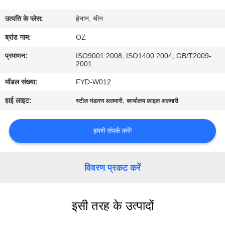
गुणवत्ता
उत्पत्ति के प्लेस:
हेनान, चीन
नियंत्रण
ब्रांड नाम:
OZ
संपर्क
प्रमाणन:
ISO9001:2008, ISO1400:2004, GB/T2009-
2001
करें
मॉडल संख्या:
FYD-W012
हाई लाइट:
,
स्टील भंडारण अलमारी
कार्यालय फ़ाइल अलमारी
समाचार
हमसे संपर्क करें!
एक
उद्धरण
विवरण प्रकट करें
की
विनती
करे
इसी तरह के उत्पादों