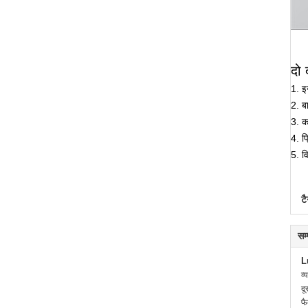
दो 
1. इ
2. बा
3. 
4. प्
5. व
टै
सम
L
व्
दू
फै