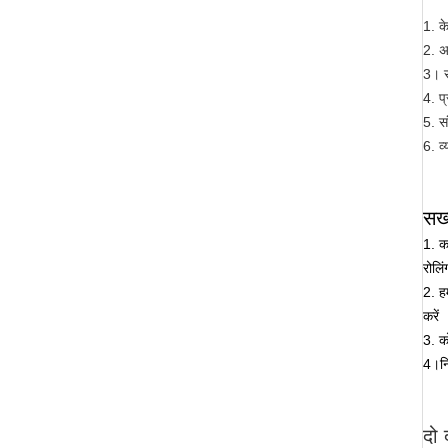
1. क
2. अ
3। स
4. प्
5. सं
6. व्
सख
1. कच
रोलि
2. ह
करें
3. क
4।
न
दो