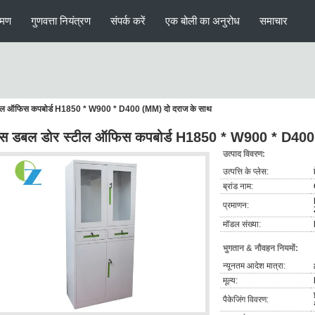
रमण
गुणवत्ता नियंत्रण
संपर्क करें
एक बोली का अनुरोध
समाचार
्टील ऑफिस कपबोर्ड H1850 * W900 * D400 (MM) दो दराज के साथ
लास डबल डोर स्टील ऑफिस कपबोर्ड H1850 * W900 * D400
उत्पाद विवरण:
उत्पत्ति के प्लेस:
ब्रांड नाम:
प्रमाणन:
मॉडल संख्या:
भुगतान & नौवहन नियमों:
न्यूनतम आदेश मात्रा:
मूल्य:
पैकेजिंग विवरण: