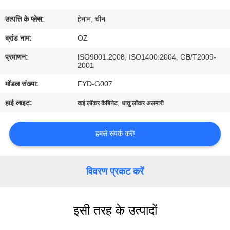
गुणवत्ता
उत्पत्ति के प्लेस:
हेनान, चीन
नियंत्रण
ब्रांड नाम:
OZ
संपर्क
प्रमाणन:
ISO9001:2008, ISO1400:2004, GB/T2009-
2001
करें
मॉडल संख्या:
FYD-G007
हाई लाइट:
,
कई लॉकर कैबिनेट
धातु लॉकर अलमारी
समाचार
हमसे संपर्क करें!
एक
उद्धरण
विवरण प्रकट करें
की
विनती
करे
इसी तरह के उत्पादों