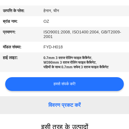
गुणवत्ता
उत्पत्ति के प्लेस:
हेनान, चीन
नियंत्रण
ब्रांड नाम:
OZ
संपर्क
प्रमाणन:
ISO9001:2008, ISO1400:2004, GB/T2009-
2001
करें
मॉडल संख्या:
FYD-H018
हाई लाइट:
,
0.7mm 3 दराज रोलिंग फाइल कैबिनेट
समाचार
,
W390mm 3 दराज रोलिंग फाइल कैबिनेट
पहियों के साथ 0.7mm सफेद 3 दराज फाइल कैबिनेट
एक
हमसे संपर्क करें!
उद्धरण
की
विवरण प्रकट करें
विनती
करे
इसी तरह के उत्पादों