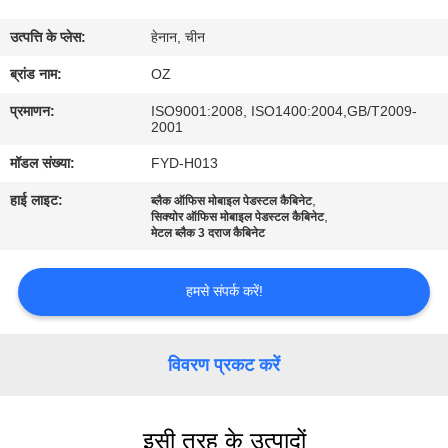
गुणवत्ता
उत्पत्ति के प्लेस:
हेनान, चीन
नियंत्रण
ब्रांड नाम:
OZ
संपर्क
प्रमाणन:
ISO9001:2008, ISO1400:2004,GB/T2009-
2001
करें
मॉडल संख्या:
FYD-H013
हाई लाइट:
,
ब्लैक ऑफिस मोबाइल पेडस्टल कैबिनेट
समाचार
,
सिक्योर ऑफिस मोबाइल पेडस्टल कैबिनेट
मेटल ब्लैक 3 दराज कैबिनेट
एक
हमसे संपर्क करें!
उद्धरण
की
विवरण प्रकट करें
विनती
करे
इसी तरह के उत्पादों