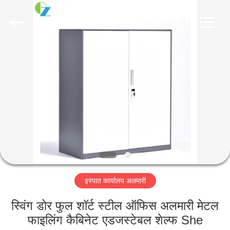
Luoyang
Ouzheng
Trading
Co.
Ltd.
All
Rights
Reserved.
घर
उत्पादों
हमारे
बारे
में
इस्पात कार्यालय अलमारी
कारखाना
भ्रमण
स्विंग डोर फुल शॉर्ट स्टील ऑफिस अलमारी मेटल
फाइलिंग कैबिनेट एडजस्टेबल शेल्फ She