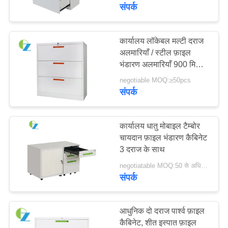
गुणवत्ता
संपर्क
नियंत्रण
कार्यालय लॉकेबल मल्टी दराज
अलमारियाँ / स्टील फ़ाइल
संपर्क
भंडारण अलमारियाँ 900 मिमी
करें
चौड़ाई
negotiable MOQ:≥50pcs
संपर्क
समाचार
कार्यालय धातु मोबाइल टैम्बोर
एक
चायदान फ़ाइल भंडारण कैबिनेट
3 दराज के साथ
उद्धरण
negotiatable MOQ:50 से अधिक पीसी
की
संपर्क
विनती
करे
आधुनिक दो दराज पार्श्व फ़ाइल
कैबिनेट, शीत इस्पात फ़ाइल