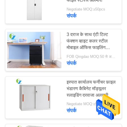
फाइल स्टोरेज अलमारी
Negotiate MOQ:≥50pcs
संपर्क
3 दराज के साथ एंटी टिल्ट
फंक्शन व्हाइट कलर स्टील
मोबाइल ऑफिस फाइलिंग
कैबिनेट
FOB Qingdao MOQ:50 से अधिक पीसी
संपर्क
इस्पात कार्यालय फर्नीचर फ़ाइल
भंडारण कैबिनेट मॉड्यूलर
स्लाइडिंग दरवाजा अलमारी
Negotiate MOQ:≥50pcs
संपर्क