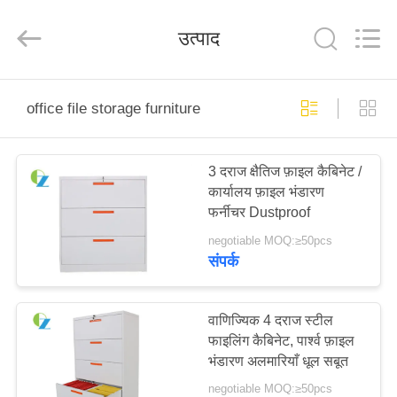
Luoyang
Ouzheng
Trading
उत्पाद
Co.
Ltd.
All
Rights
Reserved.
घर
office file storage furniture
उत्पादों
3 दराज क्षैतिज फ़ाइल कैबिनेट /
कार्यालय फ़ाइल भंडारण
हमारे
फर्नीचर Dustproof
बारे
negotiable MOQ:≥50pcs
संपर्क
में
कारखाना
वाणिज्यिक 4 दराज स्टील
फाइलिंग कैबिनेट, पार्श्व फ़ाइल
भ्रमण
भंडारण अलमारियाँ धूल सबूत
negotiable MOQ:≥50pcs