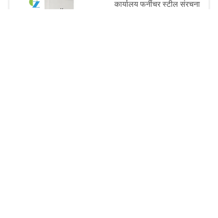
कार्यालय फर्नीचर स्टील संरचना
नीचे दस्तक 2 दराज फ़ाइल
भंडारण लॉकर
Negotiate MOQ:≥50pcs
संपर्क
किफायती स्टील कार्यालय
फर्नीचर 3 दराज मोबाइल
कैबिनेट फाइलिंग स्टोरेज
पेडस्टल
negotiatable MOQ:50 से अधिक पीसी
संपर्क
धातु मोबाइल टैम्बोर चायदान
फ़ाइल भंडारण कैबिनेट 3 दराज
कार्यालय फर्नीचर
negotiatable MOQ:50 से अधिक पीसी
संपर्क